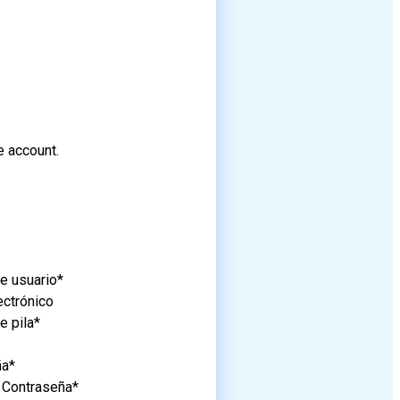
e account.
e usuario*
ectrónico
 pila*
ña*
 Contraseña*